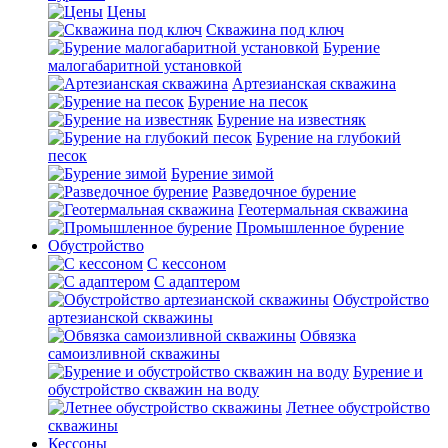
Цены
Скважина под ключ
Бурение
малогабаритной установкой
Артезианская скважина
Бурение на песок
Бурение на известняк
Бурение на глубокий
песок
Бурение зимой
Разведочное бурение
Геотермальная скважина
Промышленное бурение
Обустройство
С кессоном
С адаптером
Обустройство
артезианской скважины
Обвязка
самоизливной скважины
Бурение и
обустройство скважин на воду
Летнее обустройство
скважины
Кессоны