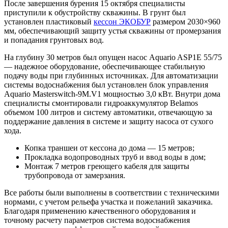
После завершения бурения 15 октября специалисты
приступили к обустройству скважины. В грунт был
установлен пластиковый
кессон ЭКОБУР
размером 2030×960
мм, обеспечивающий защиту устья скважины от промерзания
и попадания грунтовых вод.
На глубину 30 метров был опущен насос Aquario ASP1E 55/75
— надежное оборудование, обеспечивающее стабильную
подачу воды при глубинных источниках. Для автоматизации
системы водоснабжения был установлен блок управления
Aquario Masterswitch-9M.V1 мощностью 3,0 кВт. Внутри дома
специалисты смонтировали гидроаккумулятор Belamos
объемом 100 литров и систему автоматики, отвечающую за
поддержание давления в системе и защиту насоса от сухого
хода.
Копка траншеи от кессона до дома — 15 метров;
Прокладка водопроводных труб и ввод воды в дом;
Монтаж 7 метров греющего кабеля для защиты
трубопровода от замерзания.
Все работы были выполнены в соответствии с техническими
нормами, с учетом рельефа участка и пожеланий заказчика.
Благодаря применению качественного оборудования и
точному расчету параметров система водоснабжения