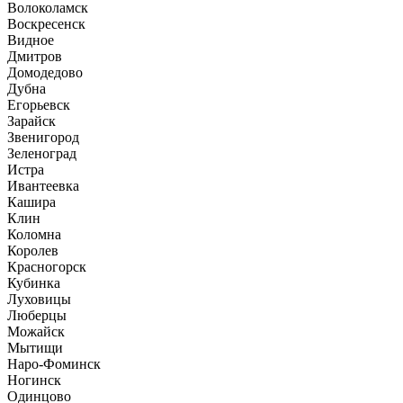
Волоколамск
Воскресенск
Видное
Дмитров
Домодедово
Дубна
Егорьевск
Зарайск
Звенигород
Зеленоград
Истра
Ивантеевка
Кашира
Клин
Коломна
Королев
Красногорск
Кубинка
Луховицы
Люберцы
Можайск
Мытищи
Наро-Фоминск
Ногинск
Одинцово