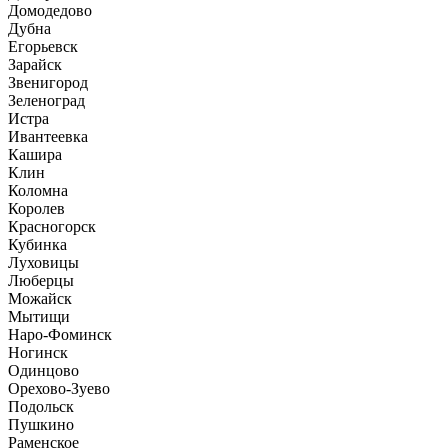
Домодедово
Дубна
Егорьевск
Зарайск
Звенигород
Зеленоград
Истра
Ивантеевка
Кашира
Клин
Коломна
Королев
Красногорск
Кубинка
Луховицы
Люберцы
Можайск
Мытищи
Наро-Фоминск
Ногинск
Одинцово
Орехово-Зуево
Подольск
Пушкино
Раменское