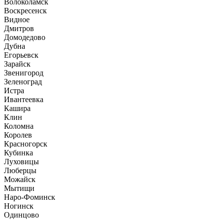
Волоколамск
Воскресенск
Видное
Дмитров
Домодедово
Дубна
Егорьевск
Зарайск
Звенигород
Зеленоград
Истра
Ивантеевка
Кашира
Клин
Коломна
Королев
Красногорск
Кубинка
Луховицы
Люберцы
Можайск
Мытищи
Наро-Фоминск
Ногинск
Одинцово