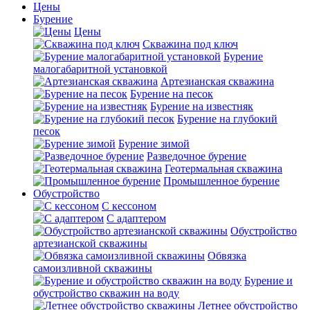
Цены
Бурение
Цены
Скважина под ключ
Бурение
малогабаритной установкой
Артезианская скважина
Бурение на песок
Бурение на известняк
Бурение на глубокий
песок
Бурение зимой
Разведочное бурение
Геотермальная скважина
Промышленное бурение
Обустройство
С кессоном
С адаптером
Обустройство
артезианской скважины
Обвязка
самоизливной скважины
Бурение и
обустройство скважин на воду
Летнее обустройство