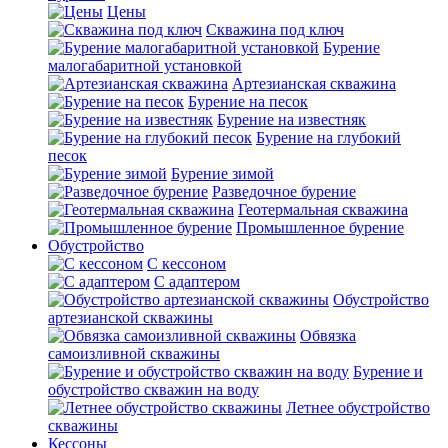
Цены
Скважина под ключ
Бурение
малогабаритной установкой
Артезианская скважина
Бурение на песок
Бурение на известняк
Бурение на глубокий
песок
Бурение зимой
Разведочное бурение
Геотермальная скважина
Промышленное бурение
Обустройство
С кессоном
С адаптером
Обустройство
артезианской скважины
Обвязка
самоизливной скважины
Бурение и
обустройство скважин на воду
Летнее обустройство
скважины
Кессоны