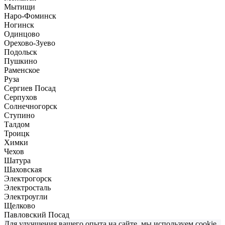
Мытищи
Наро-Фоминск
Ногинск
Одинцово
Орехово-Зуево
Подольск
Пушкино
Раменское
Руза
Сергиев Посад
Серпухов
Солнечногорск
Ступино
Талдом
Троицк
Химки
Чехов
Шатура
Шаховская
Электрогорск
Электросталь
Электроугли
Щелково
Павловский Посад
Для улучшения вашего опыта на сайте, мы используем cookie.