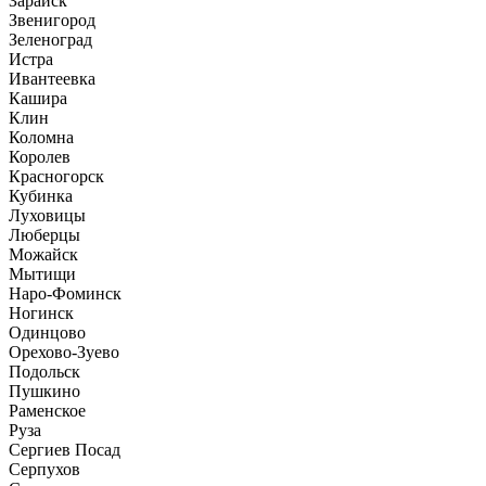
Зарайск
Звенигород
Зеленоград
Истра
Ивантеевка
Кашира
Клин
Коломна
Королев
Красногорск
Кубинка
Луховицы
Люберцы
Можайск
Мытищи
Наро-Фоминск
Ногинск
Одинцово
Орехово-Зуево
Подольск
Пушкино
Раменское
Руза
Сергиев Посад
Серпухов