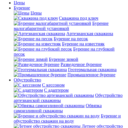
Цены
Бурение
Цены
Скважина под ключ
Бурение
малогабаритной установкой
Артезианская скважина
Бурение на песок
Бурение на известняк
Бурение на глубокий
песок
Бурение зимой
Разведочное бурение
Геотермальная скважина
Промышленное бурение
Обустройство
С кессоном
С адаптером
Обустройство
артезианской скважины
Обвязка
самоизливной скважины
Бурение и
обустройство скважин на воду
Летнее обустройство