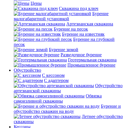
Цены
Скважина под ключ
Бурение
малогабаритной установкой
Артезианская скважина
Бурение на песок
Бурение на известняк
Бурение на глубокий
песок
Бурение зимой
Разведочное бурение
Геотермальная скважина
Промышленное бурение
Обустройство
С кессоном
С адаптером
Обустройство
артезианской скважины
Обвязка
самоизливной скважины
Бурение и
обустройство скважин на воду
Летнее обустройство
скважины
Кессоны