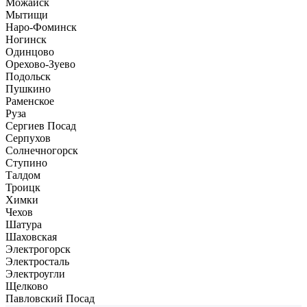
Можайск
Мытищи
Наро-Фоминск
Ногинск
Одинцово
Орехово-Зуево
Подольск
Пушкино
Раменское
Руза
Сергиев Посад
Серпухов
Солнечногорск
Ступино
Талдом
Троицк
Химки
Чехов
Шатура
Шаховская
Электрогорск
Электросталь
Электроугли
Щелково
Павловский Посад