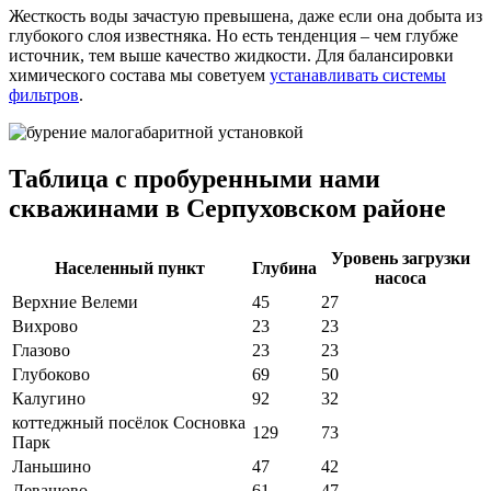
Жесткость воды зачастую превышена, даже если она добыта из
глубокого слоя известняка. Но есть тенденция – чем глубже
источник, тем выше качество жидкости. Для балансировки
химического состава мы советуем
устанавливать системы
фильтров
.
Таблица с пробуренными нами
скважинами в Серпуховском районе
Уровень загрузки
Населенный пункт
Глубина
насоса
Верхние Велеми
45
27
Вихрово
23
23
Глазово
23
23
Глубоково
69
50
Калугино
92
32
коттеджный посёлок Сосновка
129
73
Парк
Ланьшино
47
42
Левашово
61
47