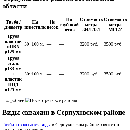
области
На
Стоимость
Стоимость
Труба /
На
На
глубокий
метра
метра
Диаметр
известняк
песок
песок
ЗИЛ-131
МГБУ
Труба
пластик
30~100 м.
—
—
3200 руб.
3500 руб.
нПВХ
ø125 мм
Труба
сталь
ø133 мм
+
30~100 м.
—
—
3200 руб.
3500 руб.
пластик
ПНД
ø125 мм
Подробнее
Виды скважин в Серпуховском районе
Глубина залегания воды
в Серпуховском районе зависит от
водоносного пласта: