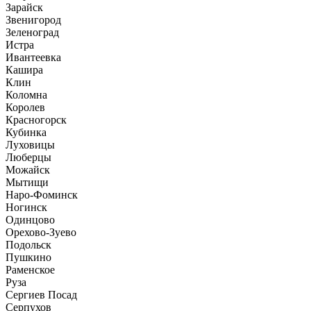
Зарайск
Звенигород
Зеленоград
Истра
Ивантеевка
Кашира
Клин
Коломна
Королев
Красногорск
Кубинка
Луховицы
Люберцы
Можайск
Мытищи
Наро-Фоминск
Ногинск
Одинцово
Орехово-Зуево
Подольск
Пушкино
Раменское
Руза
Сергиев Посад
Серпухов