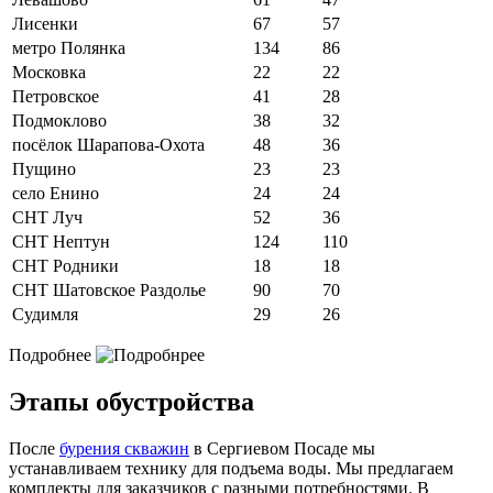
Лисенки
67
57
метро Полянка
134
86
Московка
22
22
Петровское
41
28
Подмоклово
38
32
посёлок Шарапова-Охота
48
36
Пущино
23
23
село Енино
24
24
СНТ Луч
52
36
СНТ Нептун
124
110
СНТ Родники
18
18
СНТ Шатовское Раздолье
90
70
Судимля
29
26
Подробнее
Этапы обустройства
После
бурения скважин
в Сергиевом Посаде мы
устанавливаем технику для подъема воды. Мы предлагаем
комплекты для заказчиков с разными потребностями. В