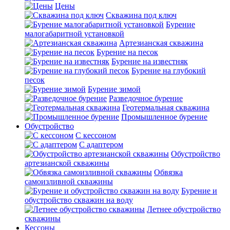
Цены
Скважина под ключ
Бурение
малогабаритной установкой
Артезианская скважина
Бурение на песок
Бурение на известняк
Бурение на глубокий
песок
Бурение зимой
Разведочное бурение
Геотермальная скважина
Промышленное бурение
Обустройство
С кессоном
С адаптером
Обустройство
артезианской скважины
Обвязка
самоизливной скважины
Бурение и
обустройство скважин на воду
Летнее обустройство
скважины
Кессоны