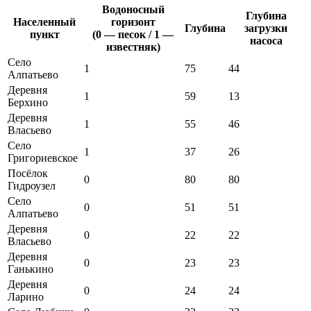
Водоносный
Глубина
Населенный
горизонт
Глубина
загрузки
пункт
(0 — песок / 1 —
насоса
известняк)
Село
1
75
44
Алпатьево
Деревня
1
59
13
Берхино
Деревня
1
55
46
Власьево
Село
1
37
26
Григориевское
Посёлок
0
80
80
Гидроузел
Село
0
51
51
Алпатьево
Деревня
0
22
22
Власьево
Деревня
0
23
23
Ганькино
Деревня
0
24
24
Ларино