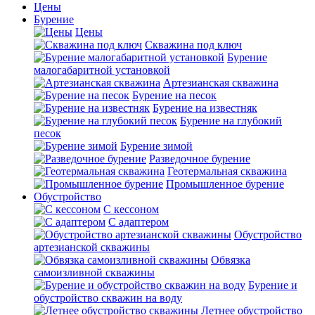
Цены
Бурение
Цены
Скважина под ключ
Бурение
малогабаритной установкой
Артезианская скважина
Бурение на песок
Бурение на известняк
Бурение на глубокий
песок
Бурение зимой
Разведочное бурение
Геотермальная скважина
Промышленное бурение
Обустройство
С кессоном
С адаптером
Обустройство
артезианской скважины
Обвязка
самоизливной скважины
Бурение и
обустройство скважин на воду
Летнее обустройство