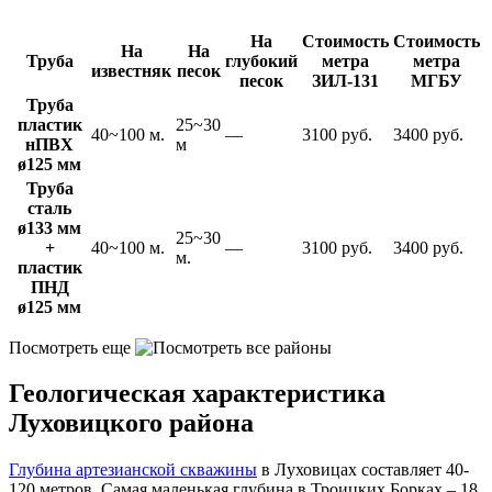
На
Стоимость
Стоимость
На
На
Труба
глубокий
метра
метра
известняк
песок
песок
ЗИЛ-131
МГБУ
Труба
пластик
25~30
40~100 м.
—
3100 руб.
3400 руб.
нПВХ
м
ø125 мм
Труба
сталь
ø133 мм
25~30
+
40~100 м.
—
3100 руб.
3400 руб.
м.
пластик
ПНД
ø125 мм
Посмотреть еще
Геологическая характеристика
Луховицкого района
Глубина артезианской скважины
в Луховицах составляет 40-
120 метров. Самая маленькая глубина в Троицких Борках – 18