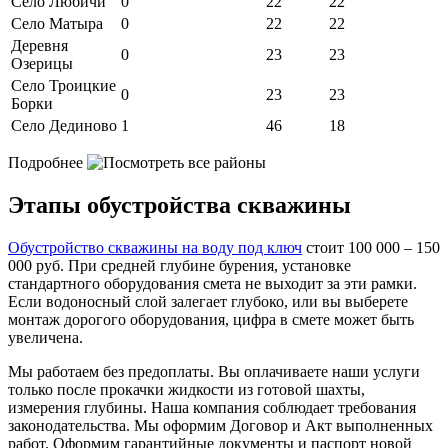
Село Любичи
0
22
22
Село Матыра
0
22
22
Деревня
0
23
23
Озерицы
Село Троицкие
0
23
23
Борки
Село Дединово
1
46
18
Подробнее
Этапы обустройства скважины
Обустройство скважины на воду под ключ
стоит 100 000 – 150
000 руб. При средней глубине бурения, установке
стандартного оборудования смета не выходит за эти рамки.
Если водоносный слой залегает глубоко, или вы выберете
монтаж дорогого оборудования, цифра в смете может быть
увеличена.
Мы работаем без предоплаты. Вы оплачиваете наши услуги
только после прокачки жидкости из готовой шахты,
измерения глубины. Наша компания соблюдает требования
законодательства. Мы оформим Договор и Акт выполненных
работ. Оформим гарантийные документы и паспорт новой